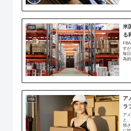
米
FBA
る
FB
すが
毎日
為的
ア
FBA
ラ
アメ
と
領さ
に対