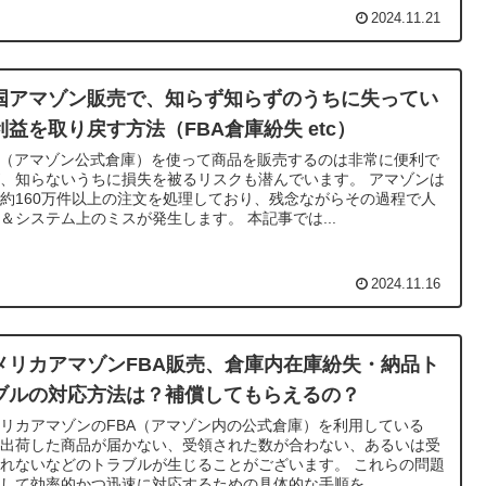
2024.11.21
国アマゾン販売で、知らず知らずのうちに失ってい
利益を取り戻す方法（FBA倉庫紛失 etc）
A（アマゾン公式倉庫）を使って商品を販売するのは非常に便利で
、知らないうちに損失を被るリスクも潜んでいます。 アマゾンは
約160万件以上の注文を処理しており、残念ながらその過程で人
＆システム上のミスが発生します。 本記事では...
2024.11.16
メリカアマゾンFBA販売、倉庫内在庫紛失・納品ト
ブルの対応方法は？補償してもらえるの？
リカアマゾンのFBA（アマゾン内の公式倉庫）を利用している
、出荷した商品が届かない、受領された数が合わない、あるいは受
れないなどのトラブルが生じることがございます。 これらの問題
して効率的かつ迅速に対応するための具体的な手順を...