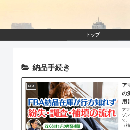
トップ
納品手続き
ア
FBA
の
用
アマ
ゾン
て
（補