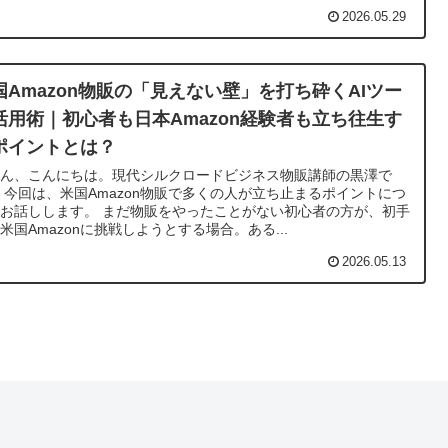
2026.05.29
国Amazon物販の「見えない壁」を打ち砕くAIツー
活用術｜初心者も日本Amazon経験者も立ち往生す
ポイントとは？
さん、こんにちは。現代シルクロードビジネス物販講師の黒澤で
 今回は、米国Amazon物販で多くの人が立ち止まるポイントにつ
お話しします。 まだ物販をやったことがない初心者の方が、初手
米国Amazonに挑戦しようとする場合。ある...
2026.05.13