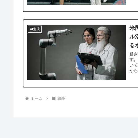
米
AI生成
ル
る
皆
す。
いて
から
ホーム
報酬