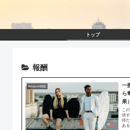
トップ
報酬
一
Amazon物販
ら
果
この
供
待
ある