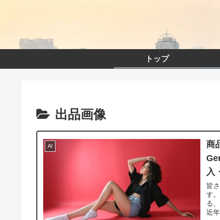
トップ
出品画像
商
AI
G
入
皆
す。
る、
近年