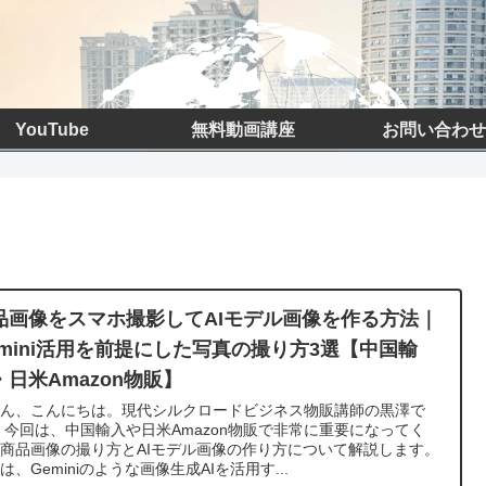
YouTube
無料動画講座
お問い合わせ
品画像をスマホ撮影してAIモデル画像を作る方法｜
emini活用を前提にした写真の撮り方3選【中国輸
・日米Amazon物販】
さん、こんにちは。現代シルクロードビジネス物販講師の黒澤で
 今回は、中国輸入や日米Amazon物販で非常に重要になってく
商品画像の撮り方とAIモデル画像の作り方について解説します。
は、Geminiのような画像生成AIを活用す...