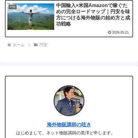
中国輸入×米国Amazonで稼ぐた
円安
めの完全ロードマップ｜円安を味
方につける海外物販の始め方と成
功戦略
2026.05.21
ホーム
円安
海外物販講師の呟き
はじめまして、ネット物販講師の黒澤と申します。