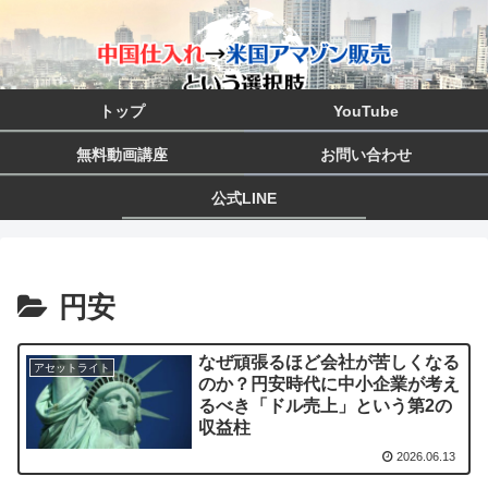
トップ
YouTube
無料動画講座
お問い合わせ
公式LINE
円安
なぜ頑張るほど会社が苦しくなる
アセットライト
のか？円安時代に中小企業が考え
るべき「ドル売上」という第2の
収益柱
2026.06.13