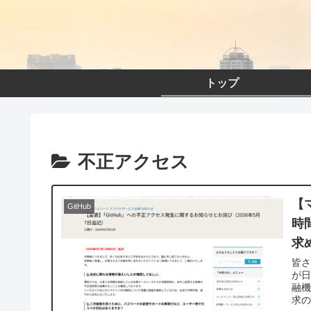
トップ
不正アクセス
【
GitHub
時
求
皆さ
が日
融
求の