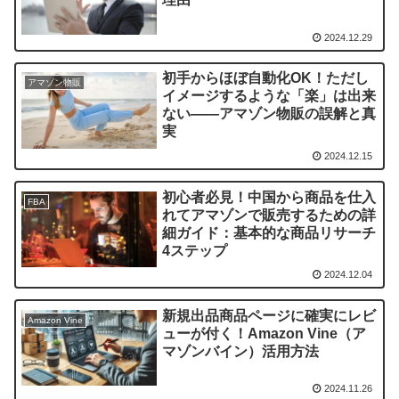
2024.12.29
初手からほぼ自動化OK！ただし
アマゾン物販
イメージするような「楽」は出来
ない――アマゾン物販の誤解と真
実
2024.12.15
初心者必見！中国から商品を仕入
FBA
れてアマゾンで販売するための詳
細ガイド：基本的な商品リサーチ
4ステップ
2024.12.04
新規出品商品ページに確実にレビ
Amazon Vine
ューが付く！Amazon Vine（ア
マゾンバイン）活用方法
2024.11.26