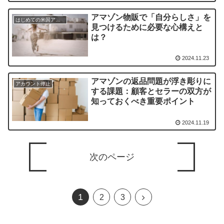
アマゾン物販で「自分らしさ」を
はじめての米国アマゾン物販
見つけるために必要な心構えと
は？
2024.11.23
アマゾンの返品問題が浮き彫りに
アカウント停止
する課題：顧客とセラーの双方が
知っておくべき重要ポイント
2024.11.19
次のページ
1
次
2
3
へ