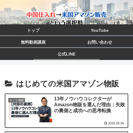
トップ
YouTube
無料動画講座
お問い合わせ
公式LINE
はじめての米国アマゾン物販
13年ノウハウコレクターが
ネット物販
Amazon物販を選んだ理由：失敗
の裏側と成功への思考転換
2026.05.05