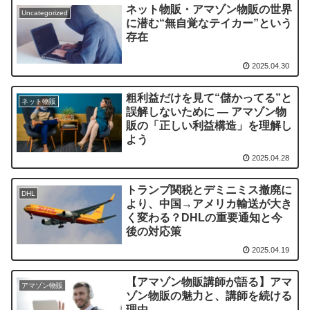
ネット物販・アマゾン物販の世界
Uncategorized
に潜む“無自覚なテイカー”という
存在
2025.04.30
粗利益だけを見て“儲かってる”と
ネット物販
誤解しないために ― アマゾン物
販の「正しい利益構造」を理解し
よう
2025.04.28
トランプ関税とデミニミス撤廃に
DHL
より、中国→アメリカ輸送が大き
く変わる？DHLの重要通知と今
後の対応策
2025.04.19
【アマゾン物販講師が語る】アマ
アマゾン物販
ゾン物販の魅力と、講師を続ける
理由