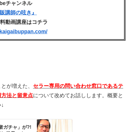
ubeチャンネル
販講師の呟き』
無料動画講座はコチラ
.kaigaibuppan.com/
ことが増えた、
セラー専用の問い合わせ窓口であるテ
用方法と留意点
について改めてお話しします。概要と
↓
ガチャ」が?!