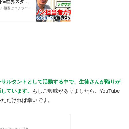
ド≠世界スタン
】
まずは「5日間無料講座」を！http://www.kaigaibuppan.comコンサル概要はコチラhttps://www.kaigaibuppan.com/consultingコンサルお問い合わせ（電話相談など）はコチラhttps://www.kaigaibuppan.com/contact無料講座にご登録下…
ンサルタントとして活動する中で、生徒さんが陥りが
係しています。
もしご興味がありましたら、YouTube
いただければ幸いです。
■ 21ステップ無料動画講座3.0 http://www.kaigaibuppan.com ■ 集中ワークショップ https://kaigai-buppan.com/fm/17033/HfMIzZcA ■ 商品リサーチツール「セラースプライト」 30%割引クーポンコード【JPHZ70】 解説URL：https://youtu.be/b3JIWbzegbE…