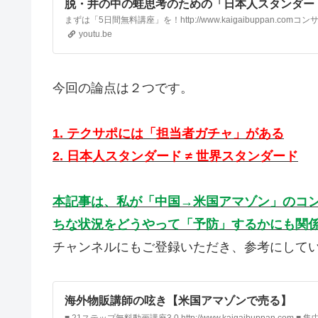
脱・井の中の蛙思考のための「日本人スタンダー
ダード」について【中国アリババ→米国アマゾン
youtu.be
今回の論点は２つです。
1. テクサポには「担当者ガチャ」がある
2. 日本人スタンダード ≠ 世界スタンダード
本記事は、私が「中国→米国アマゾン」のコ
ちな状況をどうやって「予防」するかにも関
チャンネルにもご登録いただき、参考にして
海外物販講師の呟き【米国アマゾンで売る】