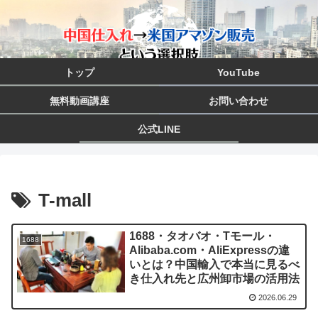
トップ
YouTube
無料動画講座
お問い合わせ
公式LINE
T-mall
1688・タオバオ・Tモール・
1688
Alibaba.com・AliExpressの違
いとは？中国輸入で本当に見るべ
き仕入れ先と広州卸市場の活用法
2026.06.29