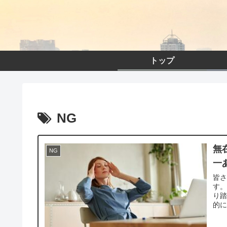
トップ
NG
無
NG
一
皆
す。
り踏
的に