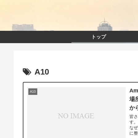
トップ
A10
A
A10
場
か
皆
す。
な
に整