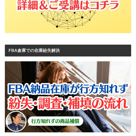
FBA倉庫での在庫紛失解決