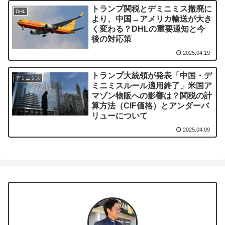
トランプ関税とデミニミス撤廃に
DHL
より、中国→アメリカ輸送が大き
く変わる？DHLの重要通知と今
後の対応策
2025.04.19
トランプ大統領が発表「中国・デ
デミニミス
ミニミスルール適用終了」米国ア
マゾン物販への影響は？関税の計
算方法（CIF価格）とアンダーバ
リューについて
2025.04.09