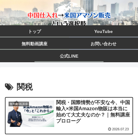
トップ
YouTube
無料動画講座
お問い合わせ
公式LINE
関税
関税・国際情勢が不安な今、中国
無料動画講座
輸入×米国Amazon物販は本当に
始めて大丈夫なのか？｜無料講座
プロローグ
2026.07.23