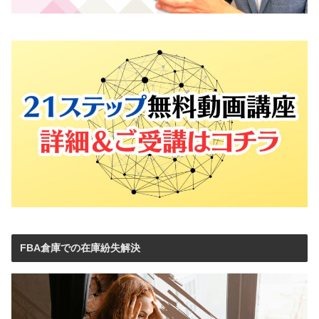
FBA倉庫での在庫紛失解決