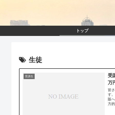
トップ
生徒
受
受講生
万
皆
す。
販へ
方的