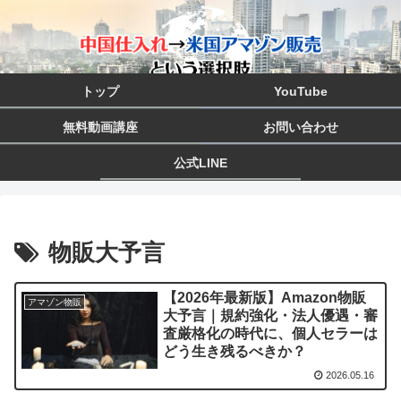
トップ
YouTube
無料動画講座
お問い合わせ
公式LINE
物販大予言
【2026年最新版】Amazon物販
アマゾン物販
大予言｜規約強化・法人優遇・審
査厳格化の時代に、個人セラーは
どう生き残るべきか？
2026.05.16