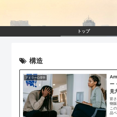
トップ
構造
A
アドラー心理学
ー
見
皆さ
物販
こ
品ペ