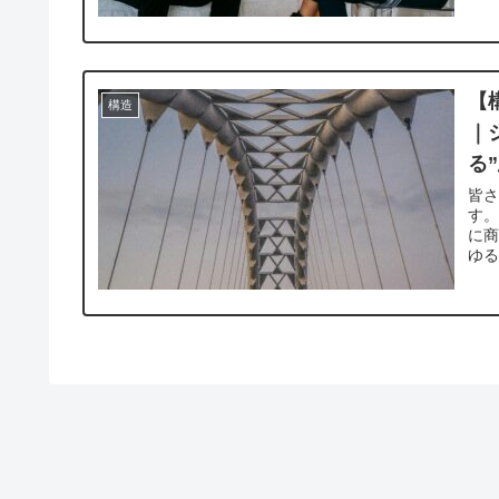
【
構造
｜
る
皆
す。
に商
ゆる