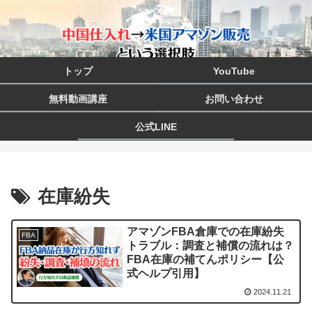
トップ
YouTube
無料動画講座
お問い合わせ
公式LINE
在庫紛失
アマゾンFBA倉庫での在庫紛失
FBA
トラブル：調査と補償の流れは？
FBA在庫の補てんポリシー【公
式ヘルプ引用】
2024.11.21