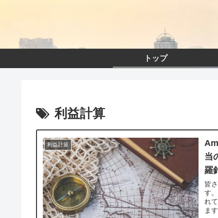
トップ
利益計算
A
利益計算
当
羅
皆
す。
れ
ます