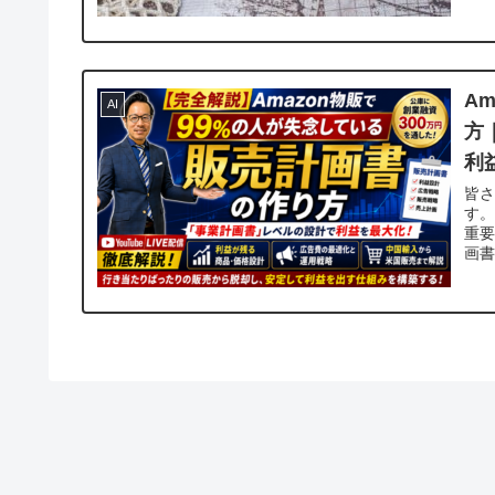
A
AI
方
利
皆
す。
重要
画書