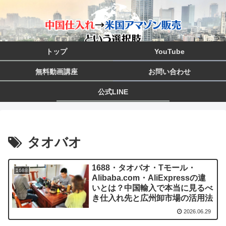
トップ
YouTube
無料動画講座
お問い合わせ
公式LINE
タオバオ
1688・タオバオ・Tモール・
1688
Alibaba.com・AliExpressの違
いとは？中国輸入で本当に見るべ
き仕入れ先と広州卸市場の活用法
2026.06.29