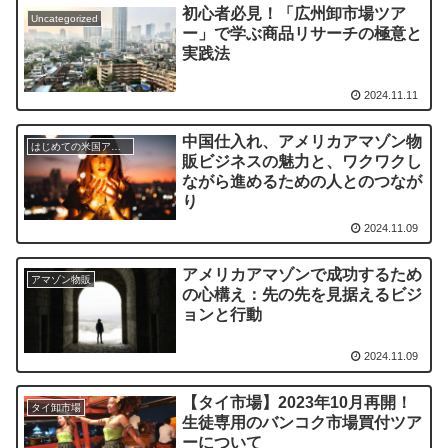
初心者必見！「広州卸市場ツア
Uncategorized
ー」で学ぶ商品リサーチの極意と
実践法
2024.11.11
中国仕入れ、アメリカアマゾン物
はじめての米国アマゾン物販
販ビジネスの魅力と、ワクワクし
ながら進めるための人とのつなが
り
2024.11.09
アメリカアマゾンで成功するため
アマゾン物販
の心構え：先の先を見据えるビジ
ョンと行動
2024.11.09
【タイ市場】2023年10月再開！
タイ卸市場
生徒専用のバンコク市場買付ツア
ーについて