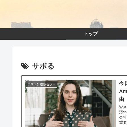
トップ
サボる
今
アマゾン物販セラー
A
由
皆
澤で
会
重要