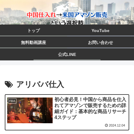
トップ
YouTube
無料動画講座
お問い合わせ
公式LINE
アリババ仕入
初心者必見！中国から商品を仕入
FBA
れてアマゾンで販売するための詳
細ガイド：基本的な商品リサーチ
4ステップ
2024.12.04