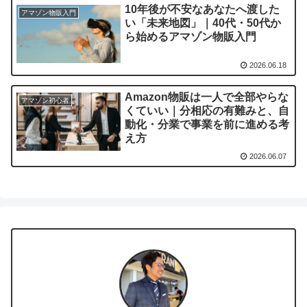
10年後が不安なあなたへ渡した
アマゾン物販入門
い「未来地図」｜40代・50代か
ら始めるアマゾン物販入門
2026.06.18
Amazon物販は一人で全部やらな
アマゾン初心者
くていい｜分相応の有難みと、自
動化・分業で事業を前に進める考
え方
2026.06.07