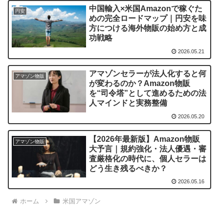
中国輸入×米国Amazonで稼ぐた
円安
めの完全ロードマップ｜円安を味
方につける海外物販の始め方と成
功戦略
2026.05.21
アマゾンセラーが法人化すると何
アマゾン物販
が変わるのか？Amazon物販
を“司令塔”として進めるための法
人マインドと実務整備
2026.05.20
【2026年最新版】Amazon物販
アマゾン物販
大予言｜規約強化・法人優遇・審
査厳格化の時代に、個人セラーは
どう生き残るべきか？
2026.05.16
ホーム
米国アマゾン