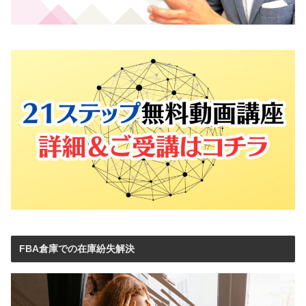
FBA倉庫での在庫紛失解決