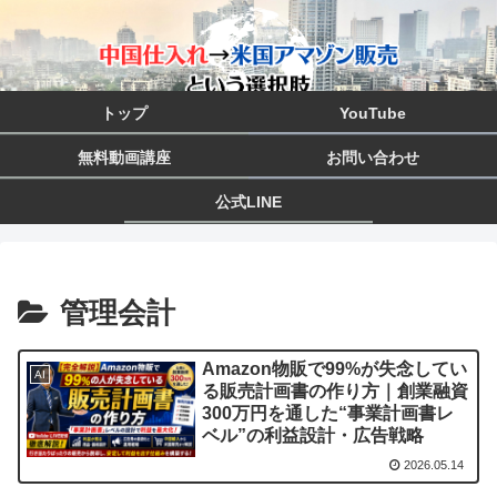
トップ
YouTube
無料動画講座
お問い合わせ
公式LINE
管理会計
Amazon物販で99%が失念してい
AI
る販売計画書の作り方｜創業融資
300万円を通した“事業計画書レ
ベル”の利益設計・広告戦略
2026.05.14