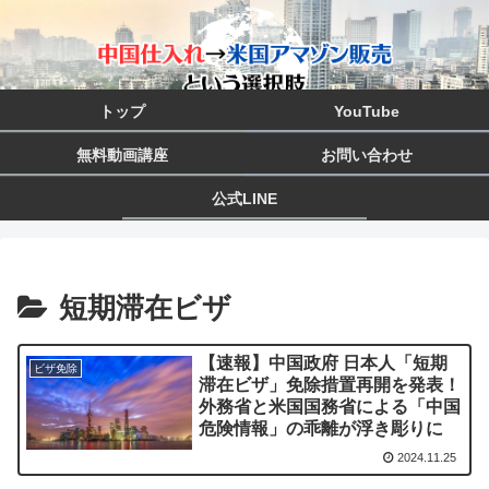
トップ
YouTube
無料動画講座
お問い合わせ
公式LINE
短期滞在ビザ
【速報】中国政府 日本人「短期
ビザ免除
滞在ビザ」免除措置再開を発表！
外務省と米国国務省による「中国
危険情報」の乖離が浮き彫りに
2024.11.25