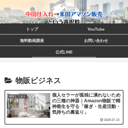
トップ
YouTube
無料動画講座
お問い合わせ
公式LINE
物販ビジネス
個人セラーが孤独に潰れないため
物販ビジネス
の三種の神器｜Amazon物販で精
神衛生を守る「稼ぎ・生産活動・
気持ちの裏返り」
2026.07.10