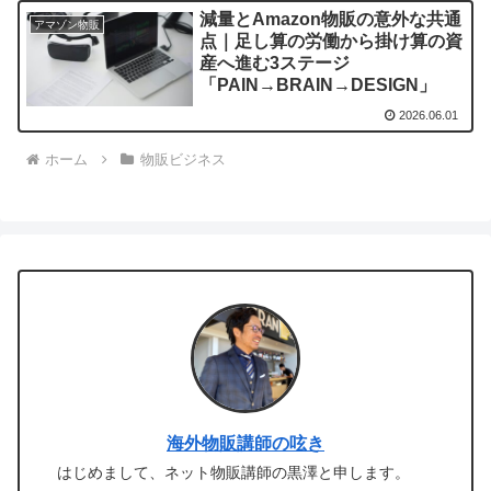
減量とAmazon物販の意外な共通
アマゾン物販
点｜足し算の労働から掛け算の資
産へ進む3ステージ
「PAIN→BRAIN→DESIGN」
2026.06.01
ホーム
物販ビジネス
海外物販講師の呟き
はじめまして、ネット物販講師の黒澤と申します。