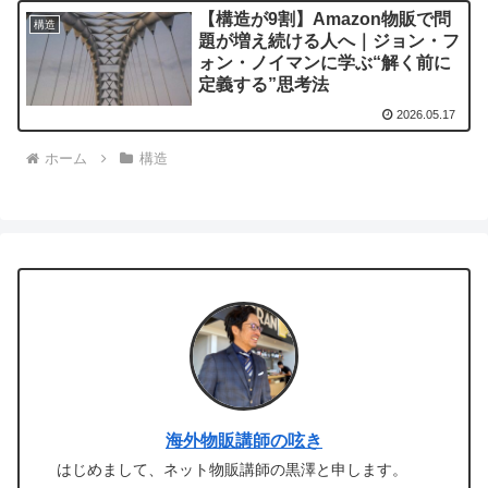
【構造が9割】Amazon物販で問
構造
題が増え続ける人へ｜ジョン・フ
ォン・ノイマンに学ぶ“解く前に
定義する”思考法
2026.05.17
ホーム
構造
海外物販講師の呟き
はじめまして、ネット物販講師の黒澤と申します。