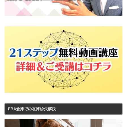
FBA倉庫での在庫紛失解決