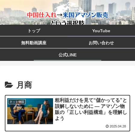
トップ
YouTube
無料動画講座
お問い合わせ
公式LINE
月商
粗利益だけを見て“儲かってる”と
ネット物販
誤解しないために ― アマゾン物
販の「正しい利益構造」を理解し
よう
2025.04.28