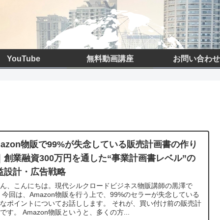
YouTube
無料動画講座
お問い合わせ
mazon物販で99%が失念している販売計画書の作り
｜創業融資300万円を通した“事業計画書レベル”の
益設計・広告戦略
さん、こんにちは。現代シルクロードビジネス物販講師の黒澤で
 今回は、Amazon物販を行う上で、99%のセラーが失念している
なポイントについてお話しします。 それが、買い付け前の販売計
です。 Amazon物販というと、多くの方...