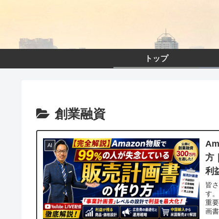
トップ
創業融資
A
AI
方
利
皆
す。
重要
画書