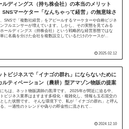
ールディングス（持ち株会社）の本当のメリット
、SNSマーケター「なんちゃって経営」の無意味さ
、SNSで「複数社経営」をアピールするマーケターや自称ビジネ
インフルエンサーが増えています。しかし、その実態を見てみる
、ホールディングス（持株会社）という戦略的な経営形態ではな
単に名義を分けた会社を複数設立しているだけのケースが...
2025.02.12
ットビジネスで「イナゴの群れ」にならないために
カルティベーション（農耕）型アマゾン物販の提案
にちは、ネット物販講師の黒澤です。 2025年が間近に迫る中、
ットビジネス業界はますます多様化・複雑化し、情報も玉石混交の
とした状態です。 そんな環境下で、私が「イナゴの群れ」と呼ん
る、一過性のトレンドや偽りの即金性に流されて...
2024.12.10