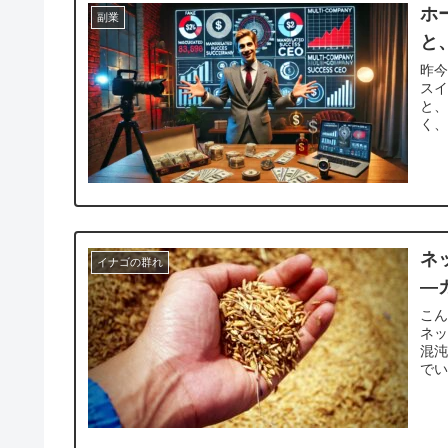
ホ
副業
と
昨今
ス
と
く、
ネ
イナゴの群れ
―
こん
ネ
混沌
でい