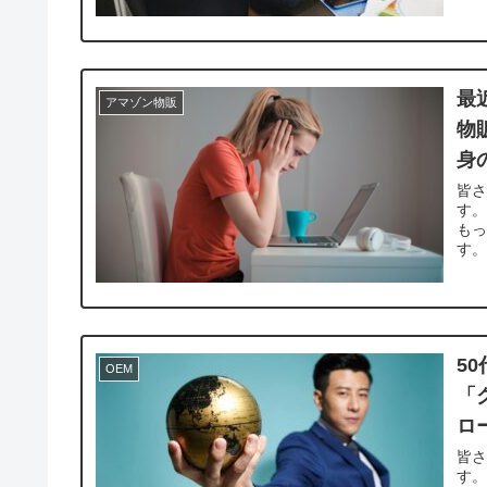
最
アマゾン物販
物
身
皆
す。
も
す。
5
OEM
「
ロ
皆
す。