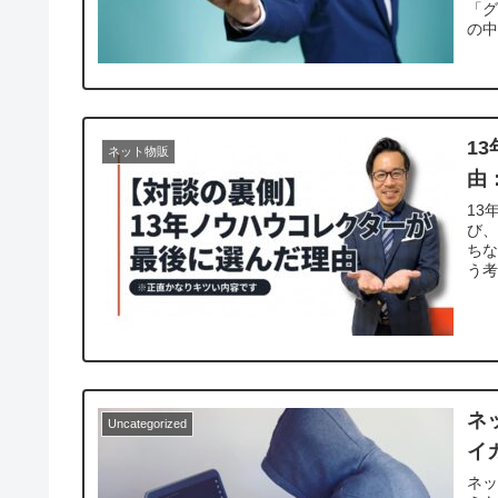
「グ
の中
1
ネット物販
由
13
び
ち
う
を
ネ
Uncategorized
イ
ネッ