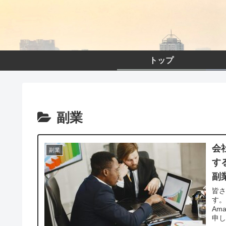
トップ
副業
会
副業
す
副
皆
す。
Am
申し