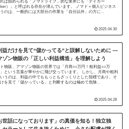
あれば始められる「ノマドライフ」的な業界にも「テイカー
aker）」と呼ばれる存在が潜んでいます。 ノマド＝個人ビジネス
うのは、一般的には大部分の作業を「自分以外」の方に...
2025.04.30
利益だけを見て“儲かってる”と誤解しないために ―
マゾン物販の「正しい利益構造」を理解しよう
ト物販、アマゾン物販の世界では「月商○○万円！粗利益○○万
」という言葉が華やかに飛び交っています。 しかし、月商や粗利
というのは、利益の中でももっともざっくりとした指標であり、そ
けを見て「儲かっている」と判断するのは極めて危険...
2025.04.28
お世話になっております」の真価を知る！独立独