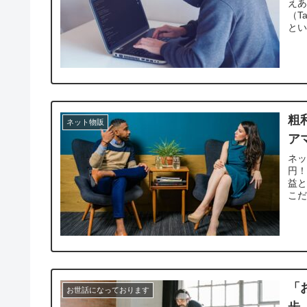
え
（T
とい
粗
ネット物販
ア
ネッ
円！
益
こだ
「
お世話になっております