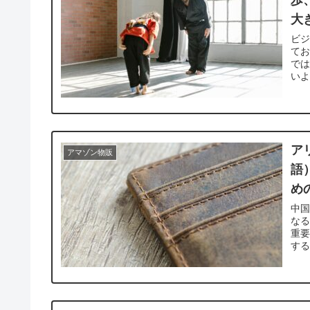
歩
大
ビ
て
で
いよ
ア
アマゾン物販
語
め
中国
な
重要
する