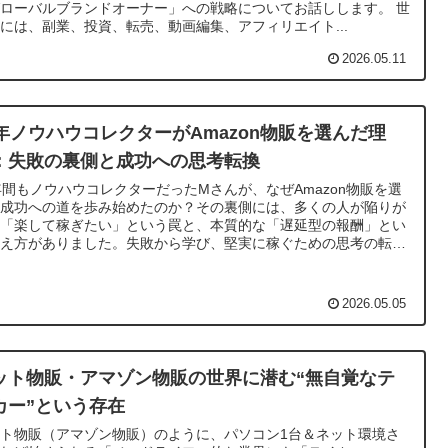
ローバルブランドオーナー」への戦略についてお話しします。 世
には、副業、投資、転売、動画編集、アフィリエイト...
2026.05.11
3年ノウハウコレクターがAmazon物販を選んだ理
：失敗の裏側と成功への思考転換
年間もノウハウコレクターだったMさんが、なぜAmazon物販を選
、成功への道を歩み始めたのか？その裏側には、多くの人が陥りが
な「楽して稼ぎたい」という罠と、本質的な「遅延型の報酬」とい
考え方がありました。失敗から学び、堅実に稼ぐための思考の転換
深掘りします。
2026.05.05
ット物販・アマゾン物販の世界に潜む“無自覚なテ
カー”という存在
ト物販（アマゾン物販）のように、パソコン1台＆ネット環境さ