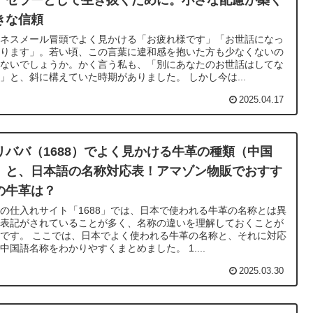
、セラーとして生き抜くために。小さな配慮が築く
きな信頼
ジネスメール冒頭でよく見かける「お疲れ様です」「お世話になっ
おります」。若い頃、この言葉に違和感を抱いた方も少なくないの
はないでしょうか。かく言う私も、「別にあなたのお世話はしてな
」と、斜に構えていた時期がありました。 しかし今は...
2025.04.17
リババ（1688）でよく見かける牛革の種類（中国
）と、日本語の名称対応表！アマゾン物販でおすす
の牛革は？
の仕入れサイト「1688」では、日本で使われる牛革の名称とは異
る表記がされていることが多く、名称の違いを理解しておくことが
です。 ここでは、日本でよく使われる牛革の名称と、それに対応
中国語名称をわかりやすくまとめました。 1....
2025.03.30