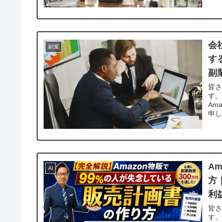
会
副業
す
副
皆
す。
Am
申し
A
AI
方
利
皆
す。