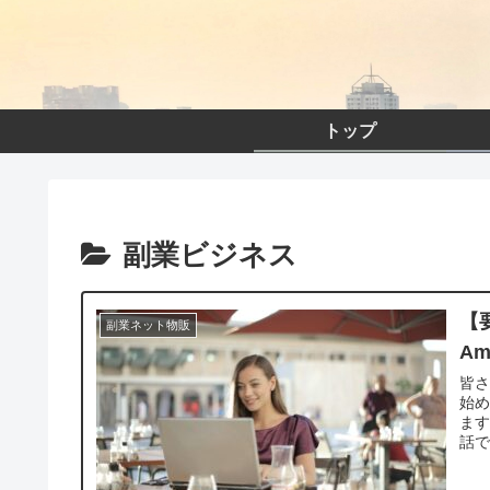
トップ
副業ビジネス
【
副業ネット物販
A
皆さ
始
ます
話で