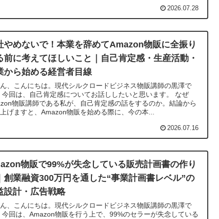
2026.07.28
社やめないで！本業を辞めてAmazon物販に全振り
る前に考えてほしいこと｜自己肯定感・生産活動・
業から始める経営者目線
さん、こんにちは。現代シルクロードビジネス物販講師の黒澤で
 今回は、自己肯定感についてお話ししたいと思います。 なぜ
azon物販講師である私が、自己肯定感の話をするのか。結論から
上げますと、Amazon物販を始める際に、今の本...
2026.07.16
mazon物販で99%が失念している販売計画書の作り
｜創業融資300万円を通した“事業計画書レベル”の
益設計・広告戦略
さん、こんにちは。現代シルクロードビジネス物販講師の黒澤で
 今回は、Amazon物販を行う上で、99%のセラーが失念している