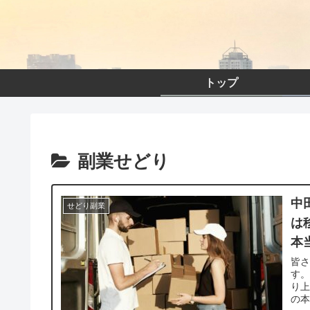
トップ
副業せどり
中
せどり副業
は
本
皆
す。
り
の本