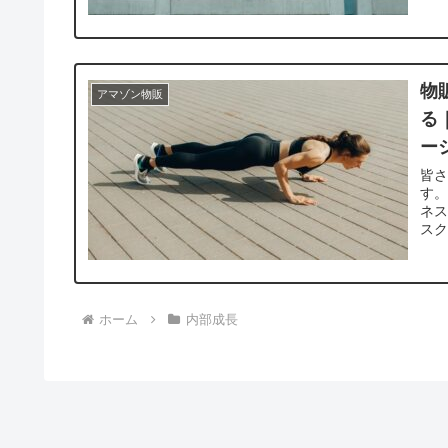
物
アマゾン物販
る
ー
皆
す。
ネス
スク
ホーム
内部成長