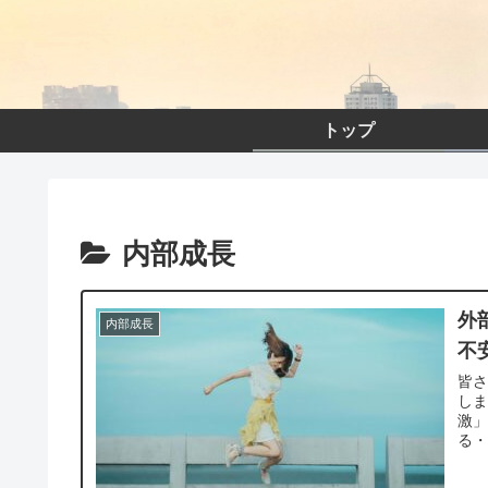
トップ
内部成長
外
内部成長
不
皆さ
し
激
る・