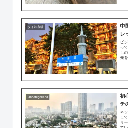
中
タイ卸市場
レ
ビ
っ
しの
先を
初
Uncategorized
チ
ネ
し
サー
てい