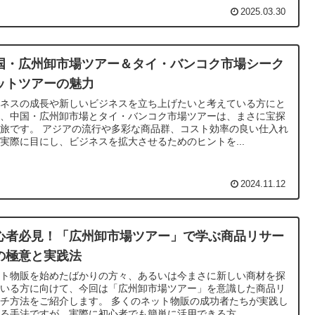
2025.03.30
国・広州卸市場ツアー＆タイ・バンコク市場シーク
ットツアーの魅力
ジネスの成長や新しいビジネスを立ち上げたいと考えている方にと
て、中国・広州卸市場とタイ・バンコク市場ツアーは、まさに宝探
旅です。 アジアの流行や多彩な商品群、コスト効率の良い仕入れ
実際に目にし、ビジネスを拡大させるためのヒントを...
2024.11.12
心者必見！「広州卸市場ツアー」で学ぶ商品リサー
の極意と実践法
ット物販を始めたばかりの方々、あるいは今まさに新しい商材を探
ている方に向けて、今回は「広州卸市場ツアー」を意識した商品リ
チ方法をご紹介します。 多くのネット物販の成功者たちが実践し
る手法ですが、実際に初心者でも簡単に活用できる方...