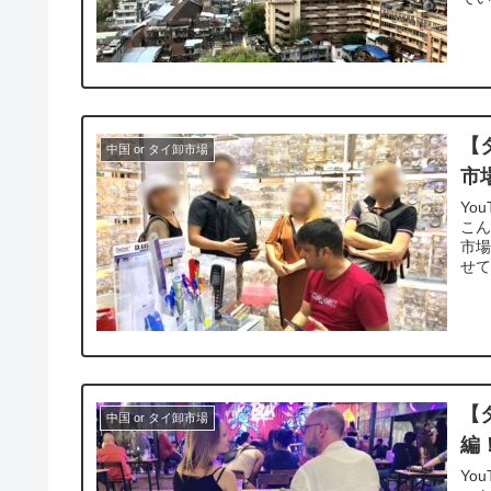
【
中国 or タイ卸市場
市
Yo
こん
市場
せて
【
中国 or タイ卸市場
編
Yo