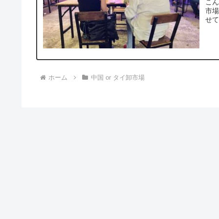
こん
市場
せて
ホーム
中国 or タイ卸市場