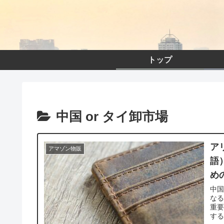
トップ
中国 or タイ卸市場
ア
アマゾン物販
語
め
中国
な
重要
する