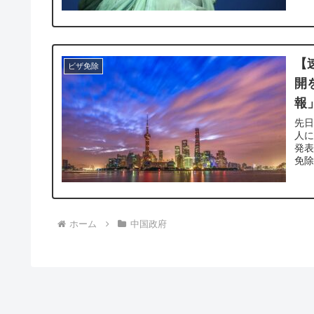
【
ビザ免除
開
報
先
人に
発表
免除
ホーム
中国政府