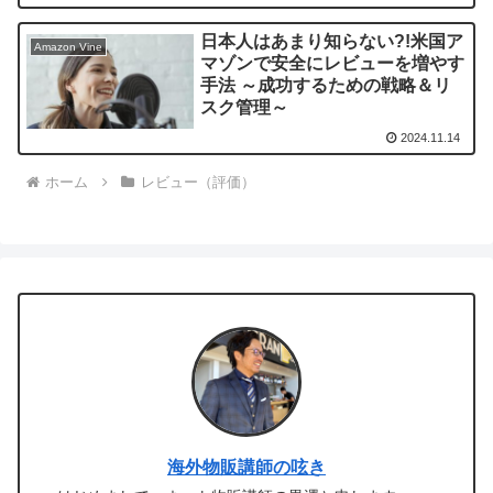
日本人はあまり知らない?!米国ア
Amazon Vine
マゾンで安全にレビューを増やす
手法 ～成功するための戦略＆リ
スク管理～
2024.11.14
ホーム
レビュー（評価）
海外物販講師の呟き