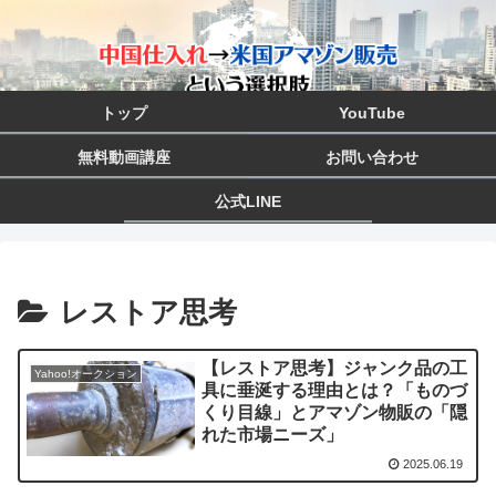
トップ
YouTube
無料動画講座
お問い合わせ
公式LINE
レストア思考
【レストア思考】ジャンク品の工
Yahoo!オークション
具に垂涎する理由とは？「ものづ
くり目線」とアマゾン物販の「隠
れた市場ニーズ」
2025.06.19