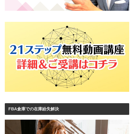
FBA倉庫での在庫紛失解決