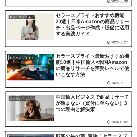
2026.06.30
セラースプライトおすすめ機能
セラースプライト
20選｜日米Amazonの商品リサー
チ・出品ページ作成・販促に活用
する実践ガイド
2026.06.27
セラースプライト最新おすすめ機
セラースプライト
能10選｜中国輸入×米国Amazon
の商品リサーチを実務レベルで使
いこなす方法
2026.06.11
中国輸入ビジネスで商品リサーチ
アメリカアマゾン
が進まない（買付に至らない）3
つの理由と解決策
2024.12.02
顧客の生の声=宝物！セラースプ