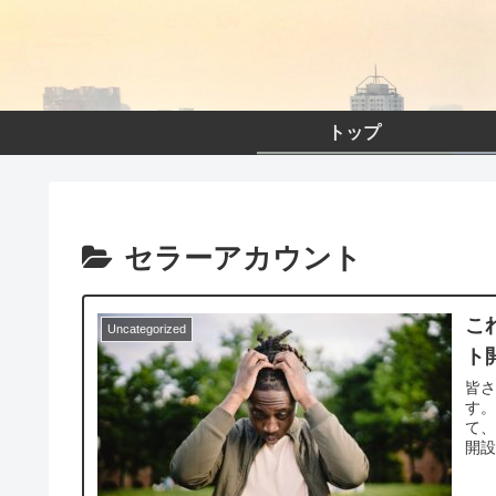
トップ
セラーアカウント
こ
Uncategorized
ト
皆
す。
て、
開設