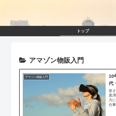
トップ
アマゾン物販入門
1
アマゾン物販入門
代
皆
黒澤
方に
仕事